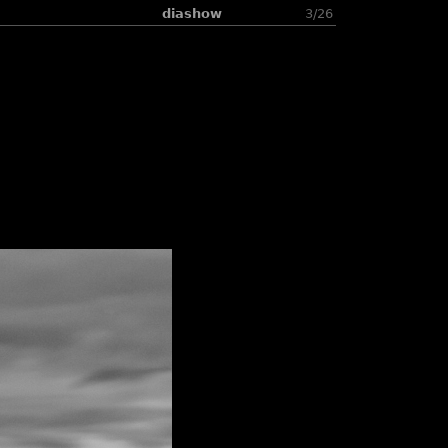
diashow
3/26