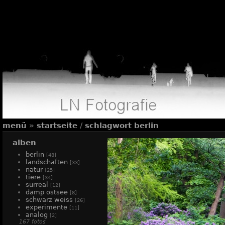
menü
»
startseite
/
schlagwort
berlin
alben
berlin
[48]
landschaften
[33]
natur
[25]
tiere
[34]
surreal
[12]
damp ostsee
[8]
schwarz weiss
[26]
experimente
[11]
analog
[2]
167 fotos