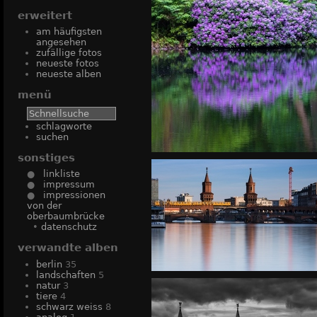
erweitert
am häufigsten
angesehen
zufällige fotos
neueste fotos
neueste alben
menü
schlagworte
suchen
sonstiges
●
linkliste
●
impressum
●
impressionen
von der
oberbaumbrücke
•
datenschutz
verwandte alben
berlin
35
landschaften
5
natur
3
tiere
4
schwarz weiss
8