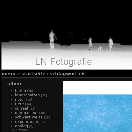
menü
»
startseite
/
schlagwort
eis
alben
berlin
[48]
landschaften
[33]
natur
[25]
tiere
[34]
surreal
[12]
damp ostsee
[8]
schwarz weiss
[26]
experimente
[11]
analog
[2]
167 fotos