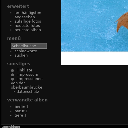
erweitert
am häufigsten
angesehen
zufällige fotos
neueste fotos
neueste alben
menü
schlagworte
suchen
sonstiges
●
linkliste
●
impressum
●
impressionen
von der
oberbaumbrücke
•
datenschutz
verwandte alben
berlin
1
natur
1
tiere
1
anmeldung